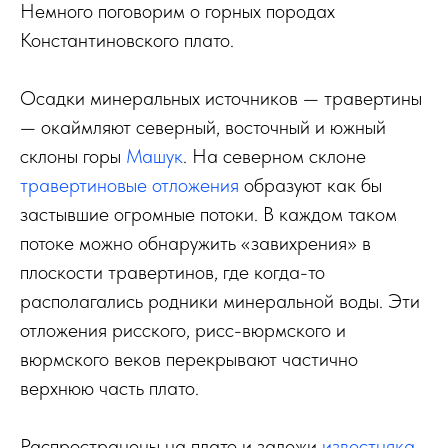
Немного поговорим о горных породах
Константиновского плато.
Осадки минеральных источников — травертины
— окаймляют северный, восточный и южный
склоны горы
Машук
. На северном склоне
травертиновые отложения
образуют как бы
застывшие огромные потоки. В каждом таком
потоке можно обнаружить «завихрения» в
плоскости травертинов, где когда-то
располагались родники минеральной воды. Эти
отложения рисского, рисс-вюрмского и
вюрмского веков перекрывают частично
верхнюю часть плато.
Распространены на плато и залежи
известняка
.