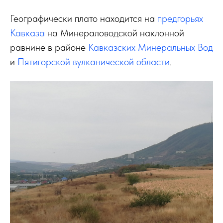
Географически плато находится на
предгорьях
Кавказа
на Минераловодской наклонной
равнине в районе
Кавказских Минеральных Вод
и
Пятигорской вулканической области
.