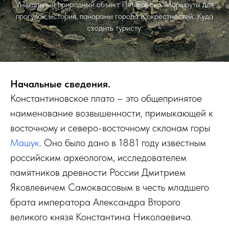
Уникальный природный объект Пятигорска. Маршруты для
прогулок, история, панорамы города и окрестностей. Куда
сходить туристу.
Начальные сведения.
Константиновское плато – это общепринятое
наименование возвышенности, примыкающей к
восточному и северо-восточному склонам горы
Машук
. Оно было дано в 1881 году известным
российским археологом, исследователем
памятников древности России Дмитрием
Яковлевичем Самоквасовым в честь младшего
брата императора Александра Второго
великого князя Константина Николаевича.