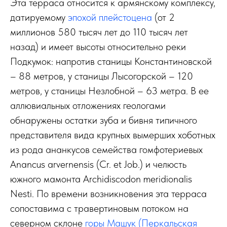
Эта терраса относится к армянскому комплексу,
датируемому
эпохой плейстоцена
(от 2
миллионов 580 тысяч лет до 110 тысяч лет
назад) и имеет высоты относительно реки
Подкумок: напротив станицы Константиновской
– 88 метров, у станицы Лысогорской – 120
метров, у станицы Незлобной – 63 метра. В ее
аллювиальных отложениях геологами
обнаружены остатки зуба и бивня типичного
представителя вида крупных вымерших хоботных
из рода ананкусов семейства гомфотериевых
Anancus arvernensis (Cr. et Job.) и челюсть
южного мамонта Archidiscodon meridionalis
Nesti. По времени возникновения эта терраса
сопоставима с травертиновым потоком на
северном склоне
горы Машук
(Перкальская