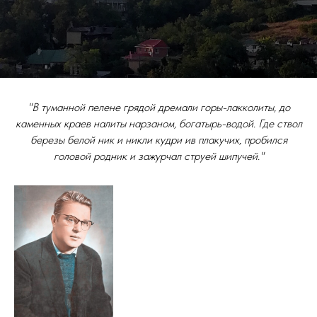
"В туманной пелене грядой дремали горы-лакколиты, до
каменных краев налиты нарзаном, богатырь-водой. Где ствол
березы белой ник и никли кудри ив плакучих, пробился
головой родник и зажурчал струей шипучей."