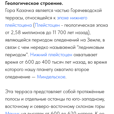
Геологическое строение.
Гора Казачка является частью Горячеводской
террасы, относящейся к
эпохе нижнего
плейстоцена
(
Плейстоцен
- геологическая эпоха
от 2,58 миллионов до 11 700 лет назад),
являющейся периодом оледенений на Земле, в
связи с чем нередко называемой "ледниковым
периодом".
Нижний плейстоцен
охватывает
время от 600 до 400 тысяч лет назад, во время
которого нашу планету охватило второе
оледенение —
Миндельское
.
Эта терраса представляет собой протяжённые
полосы и отдельные останцы по юго-западному,
восточному и северо-восточному склонам горы
Машук
на высотах от 600 до 620 метров. К ее