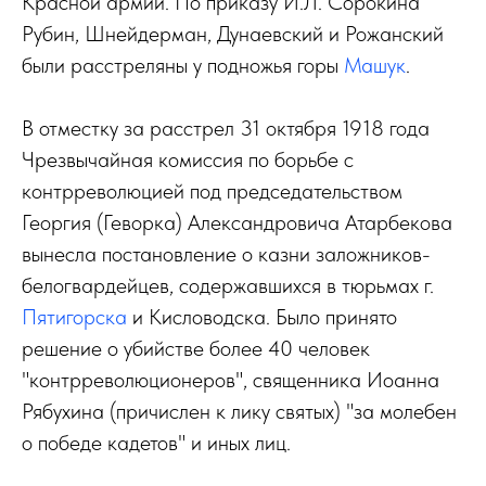
Красной армии. По приказу И.Л. Сорокина
Рубин, Шнейдерман, Дунаевский и Рожанский
были расстреляны у подножья горы
Машук
.
В отместку за расстрел 31 октября 1918 года
Чрезвычайная комиссия по борьбе с
контрреволюцией под председательством
Георгия (Геворка) Александровича Атарбекова
вынесла постановление о казни заложников-
белогвардейцев, содержавшихся в тюрьмах г.
Пятигорска
и Кисловодска. Было принято
решение о убийстве более 40 человек
"контрреволюционеров", священника Иоанна
Рябухина (причислен к лику святых) "за молебен
о победе кадетов" и иных лиц.