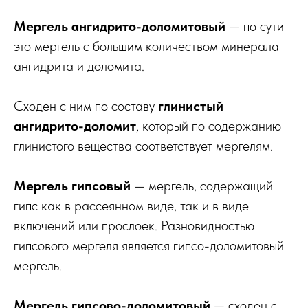
Мергель ангидрито-доломитовый
— по сути
это мергель с большим количеством минерала
ангидрита и доломита.
Сходен с ним по составу
глинистый
ангидрито-доломит
, который по содержанию
глинистого вещества соответствует мергелям.
Мергель гипсовый
— мергель, содержащий
гипс как в рассеянном виде, так и в виде
включений или прослоек. Разновидностью
гипсового мергеля является гипсо-доломитовый
мергель.
Мергель гипсово-доломитовый
— сходен с