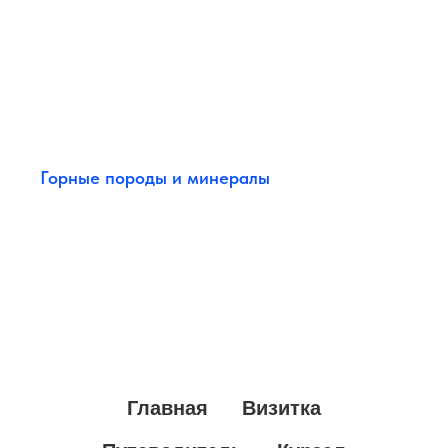
Горные породы и минералы
Мир горных пород и минералов. Небольшой обзор.
Горные породы и минералы
Главная
Визитка