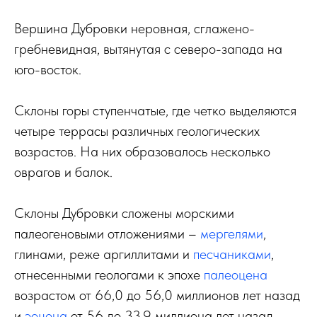
Вершина Дубровки неровная, сглажено-
гребневидная, вытянутая с северо-запада на
юго-восток.
Склоны горы ступенчатые, где четко выделяются
четыре террасы различных геологических
возрастов. На них образовалось несколько
оврагов и балок.
Склоны Дубровки сложены морскими
палеогеновыми отложениями –
мергелями
,
глинами, реже аргиллитами и
песчаниками
,
отнесенными геологами к эпохе
палеоцена
возрастом от 66,0 до 56,0 миллионов лет назад
и
эоцена
от 56 до 33,9 миллиона лет назад.