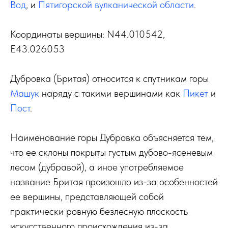
Вод
, и
Пятигорской вулканической области
.
Координаты вершины: N44.010542,
E43.026053
Дубровка (Бритая) относится к спутникам горы
Машук
наряду с такими вершинами как
Пикет
и
Пост
.
Наименование горы Дубровка объясняется тем,
что ее склоны покрыты густым дубово-ясеневым
лесом (дубравой), а иное употребляемое
название Бритая произошло из-за особенностей
ее вершины, представляющей собой
практически ровную безлесную плоскость
искусственного происхождения из-за