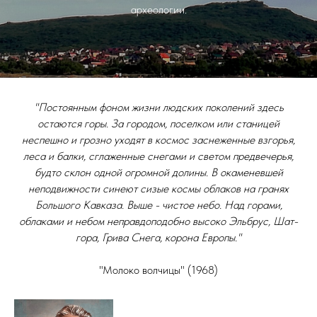
археологии.
"Постоянным фоном жизни людских поколений здесь
остаются горы. За городом, поселком или станицей
неспешно и грозно уходят в космос заснеженные взгорья,
леса и балки, сглаженные снегами и светом предвечерья,
будто склон одной огромной долины. В окаменевшей
неподвижности синеют сизые космы облаков на гранях
Большого Кавказа. Выше - чистое небо. Над горами,
облаками и небом неправдоподобно высоко Эльбрус, Шат-
гора, Грива Снега, корона Европы."
"Молоко волчицы" (1968)