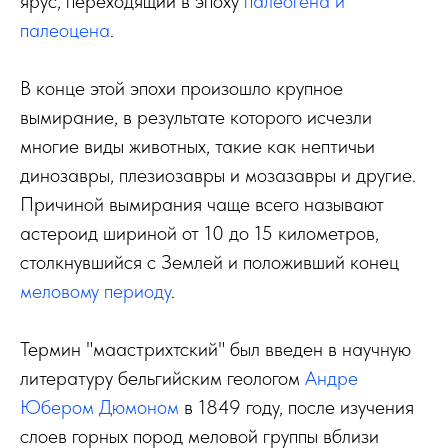
ярус, переходящий в эпоху
палеогена и
палеоцена
.
В конце этой эпохи произошло крупное
вымирание, в результате которого исчезли
многие виды животных, такие как нептичьи
динозавры, плезиозавры и мозазавры и другие.
Причиной вымирания чаще всего называют
астероид шириной от 10 до 15 километров,
столкнувшийся с Землей и положивший конец
меловому периоду
.
Термин "маастрихтский" был введен в научную
литературу бельгийским геологом
Андре
Юбером Дюмоном
в 1849 году, после изучения
слоев горных пород меловой группы вблизи