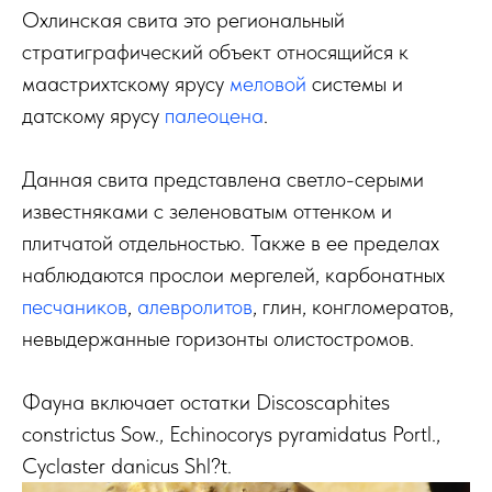
Охлинская свита это региональный
стратиграфический объект относящийся к
маастрихтскому ярусу
меловой
системы и
датскому ярусу
палеоцена
.
Данная свита представлена светло-серыми
известняками с зеленоватым оттенком и
плитчатой отдельностью. Также в ее пределах
наблюдаются прослои мергелей, карбонатных
песчаников
,
алевролитов
, глин, конгломератов,
невыдержанные горизонты олистостромов.
Фауна включает остатки Discoscaphites
constrictus Sow., Echinocorys pyramidatus Portl.,
Cyclaster danicus Shl?t.