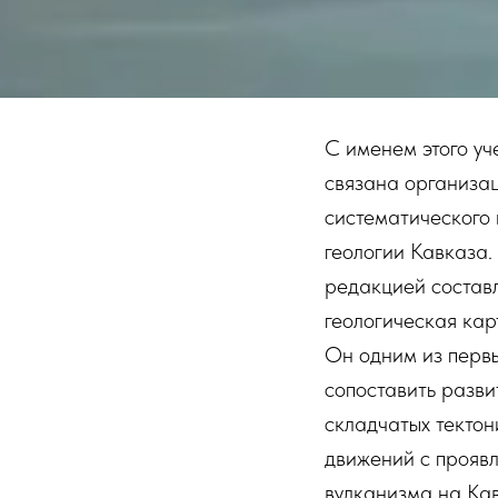
С именем этого уч
связана организа
систематического 
геологии Кавказа.
редакцией состав
геологическая кар
Он одним из перв
сопоставить разви
складчатых тектон
движений с прояв
вулканизма на Кав