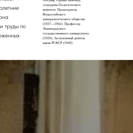
географ, горный инженер,
сотрудник Геологического
олетние
комитета. Председатель
Всероссийского
она
минералогического общества
(1937—1942). Профессор
и труды по
Ленинградского
государственного университета
рженных
(1920), Заслуженный деятель
науки РСФСР (1940).