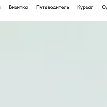
я
Визитка
Путеводитель
Курзал
С