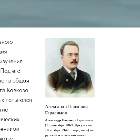
еного
ция
изучения
 Под его
лена общая
та Кавказа.
ых попытался
Александр Павлович
тие
Герасимов
ических
Александр Павлович Герасимов
(11 сентября 1869, Иркутск —
лениями
10 ноября 1942, Свердловск) —
русский и советский геолог,
казе.