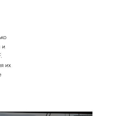
ько
 и
.
я их
е