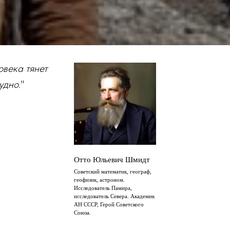
овека тянет
рудно
."
Отто Юльевич Шмидт
Советский математик, географ,
геофизик, астроном.
Исследователь Памира,
исследователь Севера. Академик
АН СССР, Герой Советского
Союза.