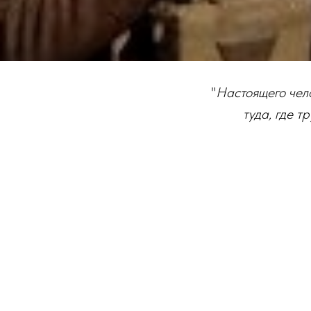
"
Настоящего чел
туда, где т