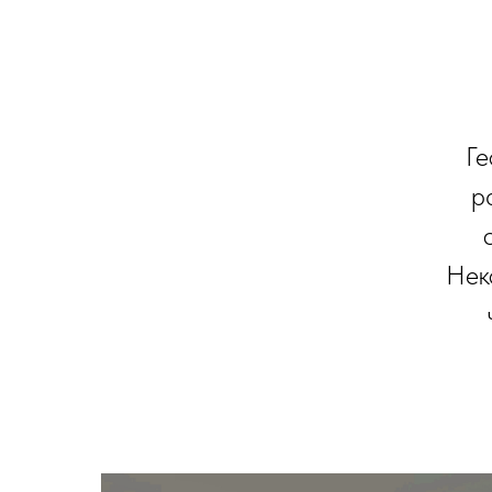
Ге
р
Нек