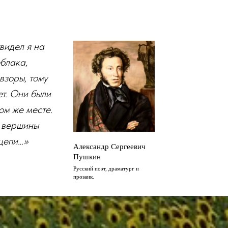
видел я на
блака,
взоры, тому
ет. Они были
том же месте.
 вершины
цепи…»
Александр Сергеевич
Пушкин
Русский поэт, драматург и
прозаик.