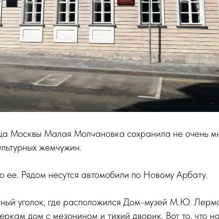
ца Москвы Малая Молчановка сохранила не очень мн
ультурных жемчужин.
 ее. Рядом несутся автомобили по Новому Арбату.
тный уголок, где расположился Дом-музей М.Ю. Лерм
ркам дом с мезонином и тихий дворик. Вот то, что н