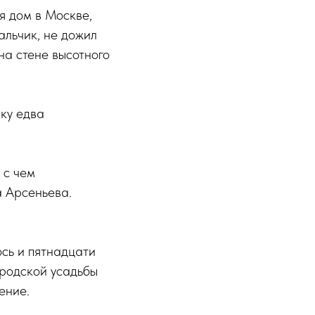
я дом в Москве,
альчик, не дожил
на стене высотного
ку едва
 с чем
 Арсеньева.
сь и пятнадцати
ородской усадьбы
ение.