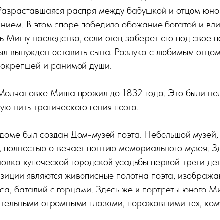
Разраставшаяся распря между бабушкой и отцом юног
ием. В этом споре победило обожание богатой и вли
 Мишу наследства, если отец заберет его под свое п
л вынужден оставить сына. Разлука с любимым отцом
еокрепшей и ранимой души.
Молчановке Миша прожил до 1832 года. Это были нел
ю нить трагического гения поэта.
м доме был создан Дом-музей поэта. Небольшой музей,
, полностью отвечает понтию мемориального музея. 
овка купеческой городской усадьбы первой трети дев
зиции являются живописные полотна поэта, изображ
са, баталий с горцами. Здесь же и портреты юного Ми
тельными огромными глазами, поражавшими тех, кому