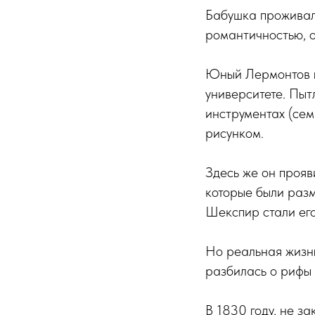
Бабушка проживал
романтичностью, о
Юный Лермонтов п
университете. Пыт
инструментах (сем
рисунком.
Здесь же он прояв
которые были раз
Шекспир стали ег
Но реальная жизн
разбилась о рифы 
В 1830 году, не з