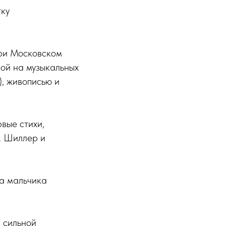
тку
при Московском
рой на музыкальных
), живописью и
вые стихи,
. Шиллер и
а мальчика
а сильной