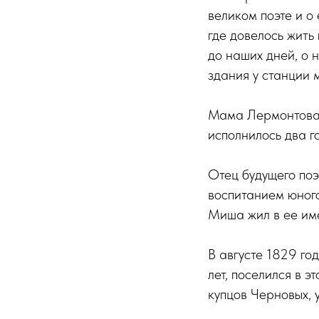
великом поэте и о
где довелось жить
до наших дней, о 
здания у станции 
Мама Лермонтова 
исполнилось два г
Отец будущего поэ
воспитанием юног
Миша жил в ее им
В августе 1829 го
лет, поселился в 
купцов Черновых, 