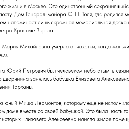
 его жизни в Москве. Это единственный сохранившийс
 поэту. Дом Генерал-майора Ф. Н. Толя, где родился м
нем напоминает лишь скромная мемориальная доска 
метро Красные Ворота.
Мария Михайловна умерла от чахотки, когда мальчи
ода.
та Юрий Петрович был человеком небогатым, в связи
о дворянина занялась бабушка Елизавета Алексеевна
ении Тарханы.
да юный Миша Лермонтов, которому еще не исполнило
этом доме вместе со своей бабушкой. Это была часть г
у которых Елизавета Алексеевна наняла жилое помещ