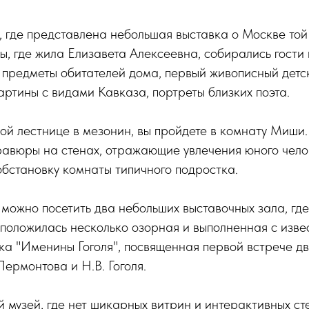
, где представлена небольшая выставка о Москве той 
ы, где жила Елизавета Алексеевна, собирались гости
 предметы обитателей дома, первый живописный детс
артины с видами Кавказа, портреты близких поэта.
ой лестнице в мезонин, вы пройдете в комнату Миши
гравюры на стенах, отражающие увлечения юного челов
бстановку комнаты типичного подростка.
 можно посетить два небольших выставочных зала, гд
сположилась несколько озорная и выполненная с изв
ка "Именины Гоголя", посвященная первой встрече дв
ермонтова и Н.В. Гоголя.
 музей, где нет шикарных витрин и интерактивных ст