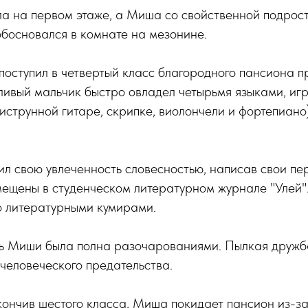
а на первом этаже, а Миша со свойственной подрос
босновался в комнате на мезонине.
оступил в четвертый класс благородного пансиона 
ливый мальчик быстро овладел четырьмя языками, иг
иструнной гитаре, скрипке, виолончели и фортепиано
ил свою увлеченность словесностью, написав свои пер
мещены в студенческом литературном журнале "Улей"
о литературными кумирами.
ь Миши была полна разочарованиями. Пылкая дружб
человеческого предательства.
акончив шестого класса, Миша покидает пансион из-з