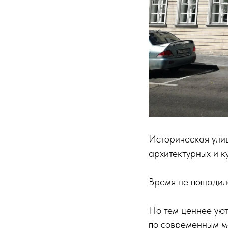
Историческая ули
архитектурных и к
Время не пощадило
Но тем ценнее ую
по современным ме