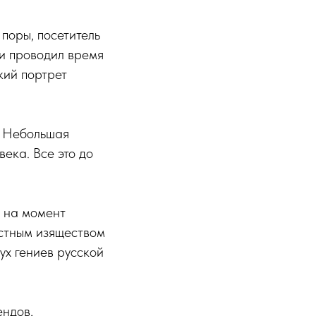
поры, посетитель
 и проводил время
кий портрет
. Небольшая
ека. Все это до
е на момент
естным изяществом
ух гениев русской
ендов,