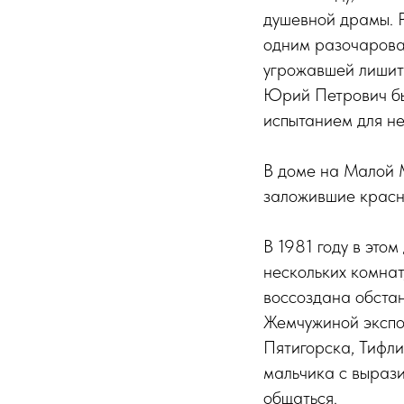
душевной драмы. 
одним разочарован
угрожавшей лишить
Юрий Петрович бы
испытанием для н
В доме на Малой 
заложившие красну
В 1981 году в это
нескольких комнат
воссоздана обстан
Жемчужиной экспо
Пятигорска, Тифли
мальчика с вырази
общаться.